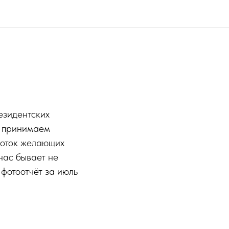
езидентских
- принимаем
поток желающих
нас бывает не
 фотоотчёт за июль