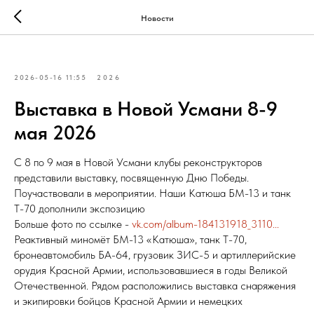
Новости
2026-05-16 11:55
2026
Выставка в Новой Усмани 8-9
мая 2026
С 8 по 9 мая в Новой Усмани клубы реконструкторов
представили выставку, посвященную Дню Победы.
Поучаствовали в мероприятии. Наши Катюша БМ-13 и танк
Т-70 дополнили экспозицию
Больше фото по ссылке -
vk.com/album-184131918_3110...
Реактивный миномёт БМ-13 «Катюша», танк Т-70,
бронеавтомобиль БА-64, грузовик ЗИС-5 и артиллерийские
орудия Красной Армии, использовавшиеся в годы Великой
Отечественной. Рядом расположились выставка снаряжения
и экипировки бойцов Красной Армии и немецких