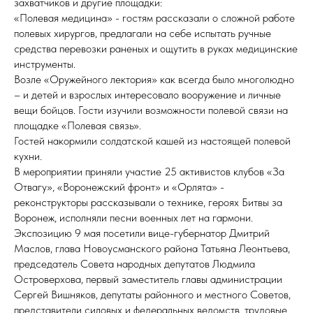
захватчиков и другие площадки:
«Полевая медицина» - гостям рассказали о сложной работе
полевых хирургов, предлагали на себе испытать ручные
средства перевозки раненых и ощутить в руках медицинские
инструменты.
Возле «Оружейного лектория» как всегда было многолюдно
– и детей и взрослых интересовало вооружение и личные
вещи бойцов. Гости изучили возможности полевой связи на
площадке «Полевая связь».
Гостей накормили солдатской кашей из настоящей полевой
кухни.
В мероприятии приняли участие 25 активистов клубов «За
Отвагу», «Воронежский фронт» и «Орлята» -
реконструкторы рассказывали о технике, героях Битвы за
Воронеж, исполняли песни военных лет на гармони.
Экспозицию 9 мая посетили вице-губернатор Дмитрий
Маслов, глава Новоусманского района Татьяна Леонтьева,
председатель Совета народных депутатов Людмила
Островерхова, первый заместитель главы администрации
Сергей Вишняков, депутаты районного и местного Советов,
представители силовых и федеральных ведомств, трудовые